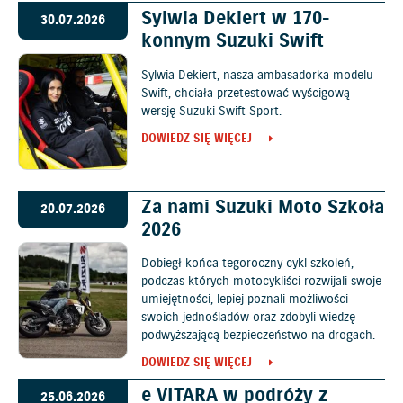
Sylwia Dekiert w 170-
30.07.2026
konnym Suzuki Swift
Sylwia Dekiert, nasza ambasadorka modelu
Swift, chciała przetestować wyścigową
wersję Suzuki Swift Sport.
DOWIEDZ SIĘ WIĘCEJ
Za nami Suzuki Moto Szkoła
20.07.2026
2026
Dobiegł końca tegoroczny cykl szkoleń,
podczas których motocykliści rozwijali swoje
umiejętności, lepiej poznali możliwości
swoich jednośladów oraz zdobyli wiedzę
podwyższającą bezpieczeństwo na drogach.
DOWIEDZ SIĘ WIĘCEJ
e VITARA w podróży z
25.06.2026