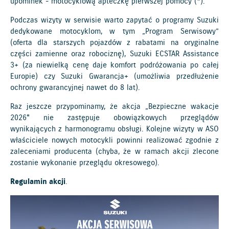
upominek - motocyklową apteczkę pierwszej pomocy (*).
Podczas wizyty w serwisie warto zapytać o programy Suzuki
dedykowane motocyklom, w tym „Program Serwisowy”
(oferta dla starszych pojazdów z rabatami na oryginalne
części zamienne oraz robociznę), Suzuki ECSTAR Assistance
3+ (za niewielką cenę daje komfort podróżowania po całej
Europie) czy Suzuki Gwarancja+ (umożliwia przedłużenie
ochrony gwarancyjnej nawet do 8 lat).
Raz jeszcze przypominamy, że akcja „Bezpieczne wakacje
2026" nie zastępuje obowiązkowych przeglądów
wynikających z harmonogramu obsługi. Kolejne wizyty w ASO
właściciele nowych motocykli powinni realizować zgodnie z
zaleceniami producenta (chyba, że w ramach akcji zlecone
zostanie wykonanie przeglądu okresowego).
Regulamin akcji
.